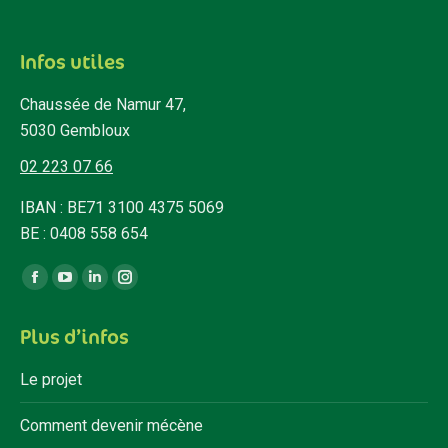
Infos utiles
Chaussée de Namur 47,
5030 Gembloux
02 223 07 66
IBAN : BE71 3100 4375 5069
BE : 0408 558 654
Trouvez nous sur :
Facebook
YouTube
LinkedIn
Instagram
page
page
page
page
Plus d’infos
opens
opens
opens
opens
in
in
in
in
Le projet
new
new
new
new
window
window
window
window
Comment devenir mécène