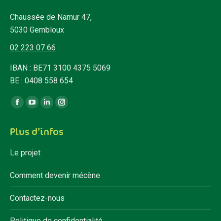
Chaussée de Namur 47,
5030 Gembloux
02 223 07 66
IBAN : BE71 3100 4375 5069
BE : 0408 558 654
Trouvez nous sur :
Facebook
YouTube
LinkedIn
Instagram
page
page
page
page
Plus d’infos
opens
opens
opens
opens
in
in
in
in
Le projet
new
new
new
new
window
window
window
window
Comment devenir mécène
Contactez-nous
Politique de confidentialité