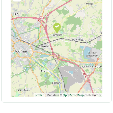
Leaflet
| Map data ©
OpenStreetMap
contributors