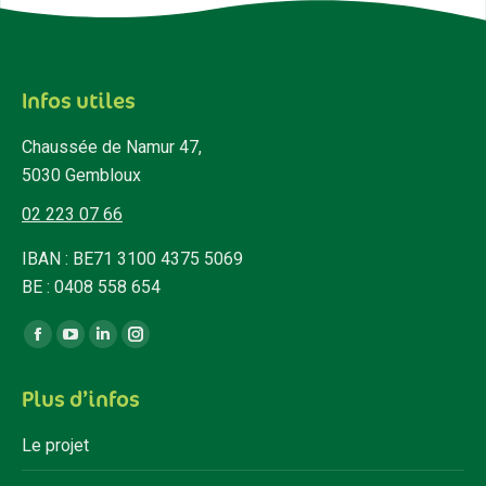
Infos utiles
Chaussée de Namur 47,
5030 Gembloux
02 223 07 66
IBAN : BE71 3100 4375 5069
BE : 0408 558 654
Trouvez nous sur :
Facebook
YouTube
LinkedIn
Instagram
page
page
page
page
Plus d’infos
opens
opens
opens
opens
in
in
in
in
Le projet
new
new
new
new