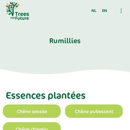
NL
EN
Rumillies
Essences plantées
Chêne sessile
Chêne pubescent
Chêne chevelu