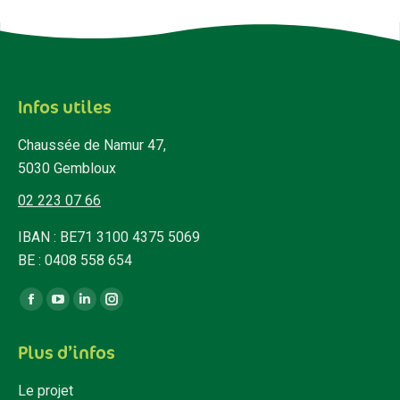
Infos utiles
Chaussée de Namur 47,
5030 Gembloux
02 223 07 66
IBAN : BE71 3100 4375 5069
BE : 0408 558 654
Trouvez nous sur :
Facebook
YouTube
LinkedIn
Instagram
page
page
page
page
Plus d’infos
opens
opens
opens
opens
in
in
in
in
Le projet