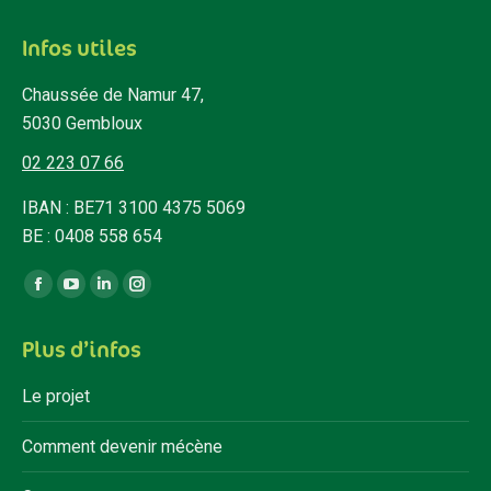
Infos utiles
Chaussée de Namur 47,
5030 Gembloux
02 223 07 66
IBAN : BE71 3100 4375 5069
BE : 0408 558 654
Trouvez nous sur :
Facebook
YouTube
LinkedIn
Instagram
page
page
page
page
Plus d’infos
opens
opens
opens
opens
in
in
in
in
Le projet
new
new
new
new
window
window
window
window
Comment devenir mécène