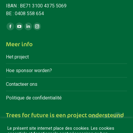
IBAN : BE71 3100 4375 5069
BE : 0408 558 654
Vind ons op:
Facebook
YouTube
Linkedin
Instagram
page
page
page
page
Meer info
opens
opens
opens
opens
in
in
in
in
Het project
new
new
new
new
window
window
window
window
Hoe sponsor worden?
Contacteer ons
Politique de confidentialité
Trees for future is een project ondersteund
door
Le présent site internet place des cookies. Les cookies