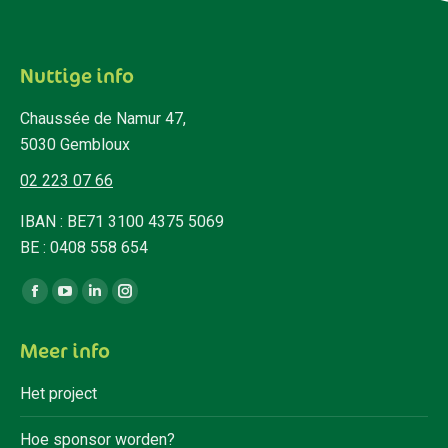
Nuttige info
Chaussée de Namur 47,
5030 Gembloux
02 223 07 66
IBAN : BE71 3100 4375 5069
BE : 0408 558 654
Vind ons op:
Facebook
YouTube
Linkedin
Instagram
page
page
page
page
Meer info
opens
opens
opens
opens
in
in
in
in
Het project
new
new
new
new
window
window
window
window
Hoe sponsor worden?