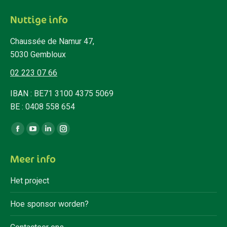
Nuttige info
Chaussée de Namur 47,
5030 Gembloux
02 223 07 66
IBAN : BE71 3100 4375 5069
BE : 0408 558 654
Vind ons op:
Facebook
YouTube
Linkedin
Instagram
page
page
page
page
Meer info
opens
opens
opens
opens
in
in
in
in
Het project
new
new
new
new
window
window
window
window
Hoe sponsor worden?