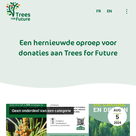
FR
EN
Een hernieuwde oproep voor
donaties aan Trees for Future
AUG
Geen onderdeel van een categorie
5
2024