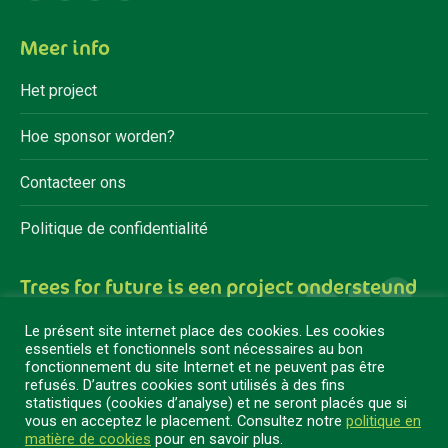
Facebook
YouTube
Linkedin
Instagram
page
page
page
page
Meer info
opens
opens
opens
opens
in
in
in
in
Het project
new
new
new
new
window
window
window
window
Hoe sponsor worden?
Contacteer ons
Politique de confidentialité
Trees for future is een project ondersteund
door
Le présent site internet place des cookies. Les cookies
essentiels et fonctionnels sont nécessaires au bon
fonctionnement du site Internet et ne peuvent pas être
refusés. D’autres cookies sont utilisés à des fins
statistiques (cookies d’analyse) et ne seront placés que si
vous en acceptez le placement. Consultez notre
politique en
matière de cookies
pour en savoir plus.