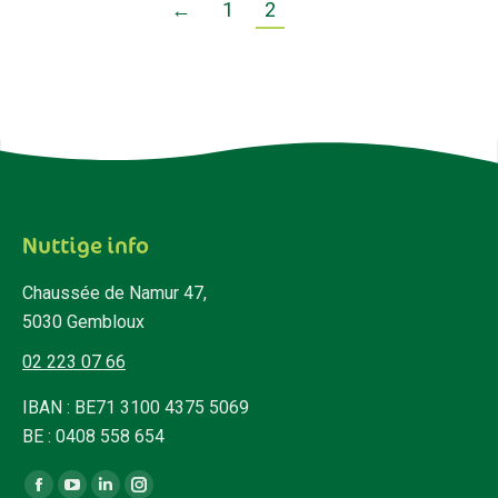
←
1
2
Nuttige info
Chaussée de Namur 47,
5030 Gembloux
02 223 07 66
IBAN : BE71 3100 4375 5069
BE : 0408 558 654
Vind ons op: