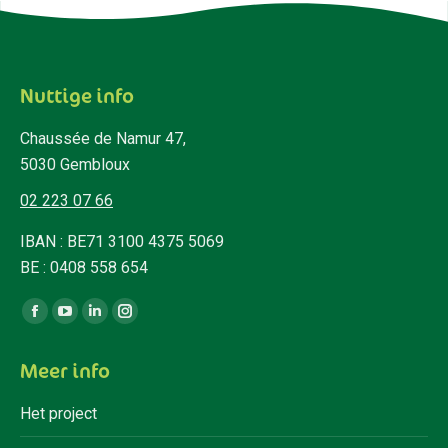
Nuttige info
Chaussée de Namur 47,
5030 Gembloux
02 223 07 66
IBAN : BE71 3100 4375 5069
BE : 0408 558 654
Vind ons op:
Facebook
YouTube
Linkedin
Instagram
page
page
page
page
Meer info
opens
opens
opens
opens
in
in
in
in
Het project
new
new
new
new